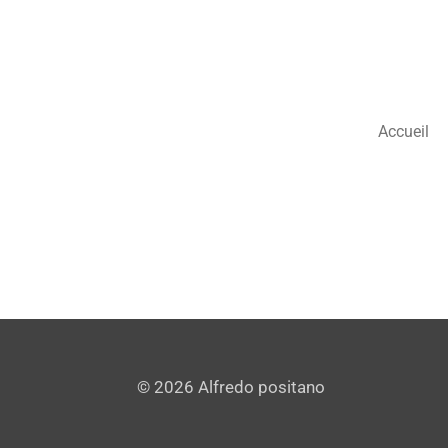
Passer
au
contenu
principal
Accueil
© 2026 Alfredo positano